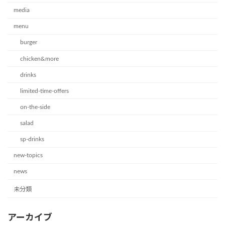
media
menu
burger
chicken&more
drinks
limited-time-offers
on-the-side
salad
sp-drinks
new-topics
news
未分類
アーカイブ