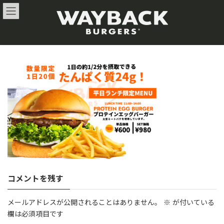
コ
ナ
ン
ビ
テ
ゲ
ン
ー
ツ
シ
へ
ョ
ス
ン
キ
に
ッ
移
プ
動
コメントを残す
メールアドレスが公開されることはありません。
※
が付いている
欄は必須項目です