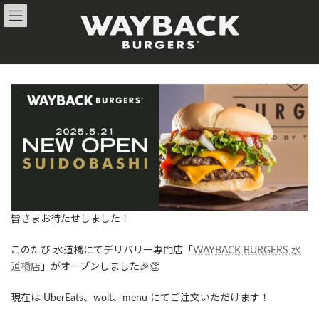
コ
ナ
ン
ビ
テ
ゲ
ン
ー
ツ
シ
へ
ョ
ス
ン
キ
に
ッ
移
プ
動
皆さまお待たせしました！
このたび 水道橋にてデリバリー専門店「
WAYBACK BURGERS 水
道橋店
」がオープンしました🎉👏
現在は UberEats、wolt、menu にてご注文いただけます！