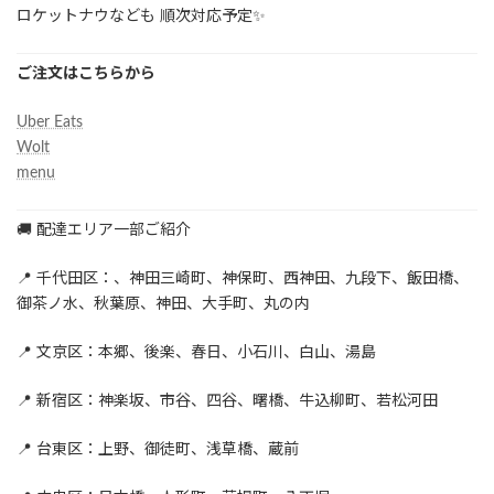
ロケットナウなども 順次対応予定✨
ご注文はこちらから
Uber Eats
Wolt
menu
🚚 配達エリア一部ご紹介
📍 千代田区：、神田三崎町、神保町、西神田、九段下、飯田橋、
御茶ノ水、秋葉原、神田、大手町、丸の内
📍 文京区：本郷、後楽、春日、小石川、白山、湯島
📍 新宿区：神楽坂、市谷、四谷、曙橋、牛込柳町、若松河田
📍 台東区：上野、御徒町、浅草橋、蔵前