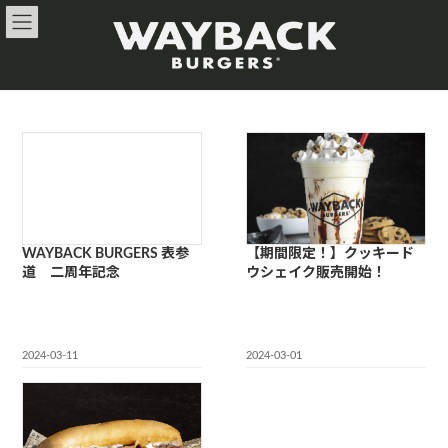
コ
ナ
ン
ビ
テ
ゲ
ン
ー
ツ
シ
へ
ョ
ス
ン
キ
に
ッ
移
プ
動
WAYBACK BURGERS 表参
【期間限定！】クッキード
道 二周年記念
ウシェイク販売開始！
2024-03-11
2024-03-01