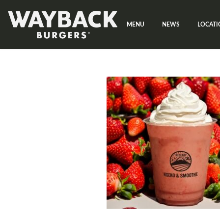
コ
ナ
ン
ビ
MENU
NEWS
LOCATI
テ
ゲ
ン
ー
ツ
シ
へ
ョ
ス
ン
キ
に
ッ
移
プ
動