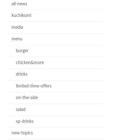
all-news
kuchikomi
media
menu
burger
chicken&more
drinks
limited-time-offers
on-the-side
salad
sp-drinks
new-topics