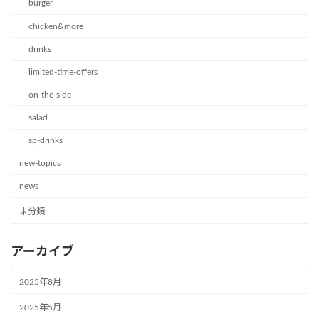
burger
chicken&more
drinks
limited-time-offers
on-the-side
salad
sp-drinks
new-topics
news
未分類
アーカイブ
2025年8月
2025年5月