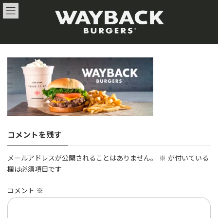
コ
ナ
ン
ビ
テ
ゲ
ン
ー
ツ
シ
へ
ョ
ス
ン
キ
に
ッ
移
プ
動
コメントを残す
メールアドレスが公開されることはありません。
※
が付いている
欄は必須項目です
コメント
※