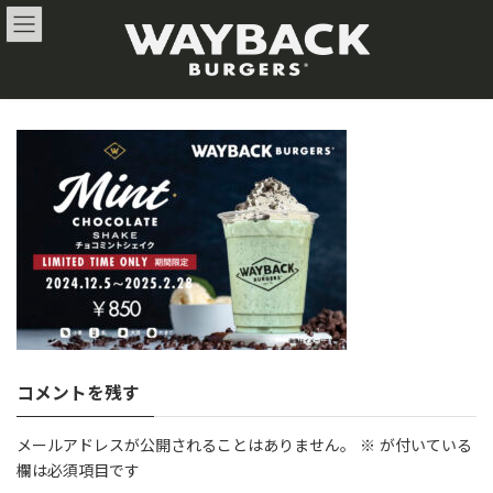
コ
ナ
ン
ビ
テ
ゲ
ン
ー
ツ
シ
へ
ョ
ス
ン
キ
に
ッ
移
プ
動
コメントを残す
メールアドレスが公開されることはありません。
※
が付いている
欄は必須項目です