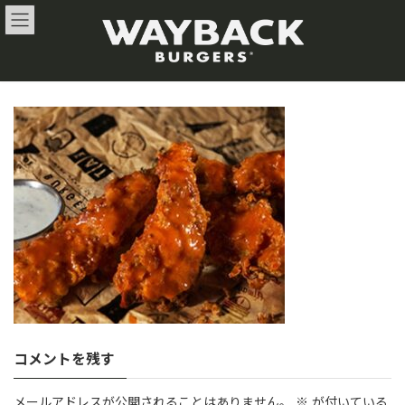
コ
ナ
ン
ビ
テ
ゲ
ン
ー
ツ
シ
へ
ョ
ス
ン
キ
に
ッ
移
プ
動
コメントを残す
メールアドレスが公開されることはありません。
※
が付いている