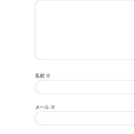
名前
※
メール
※