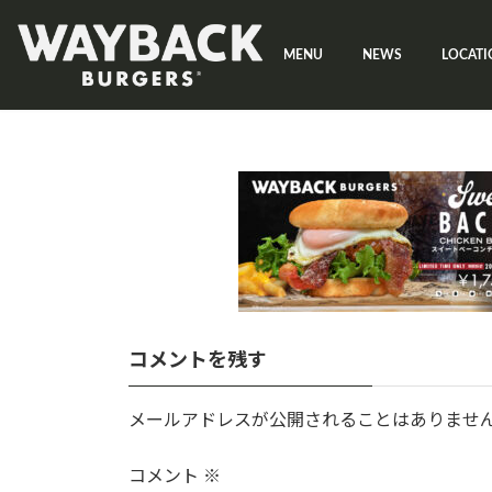
コ
ナ
ン
ビ
MENU
NEWS
LOCATI
テ
ゲ
ン
ー
ツ
シ
へ
ョ
ス
ン
キ
に
ッ
移
プ
動
コメントを残す
メールアドレスが公開されることはありませ
コメント
※