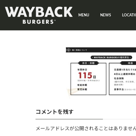
コ
ナ
ン
ビ
MENU
NEWS
LOCATI
テ
ゲ
ン
ー
ツ
シ
へ
ョ
ス
ン
キ
に
ッ
移
プ
動
コメントを残す
メールアドレスが公開されることはありませ