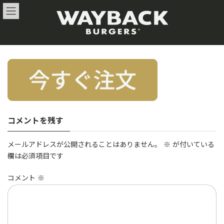
コ
ナ
ン
ビ
テ
ゲ
ン
ー
ツ
シ
へ
ョ
ス
ン
キ
に
ッ
移
プ
動
コメントを残す
メールアドレスが公開されることはありません。
※
が付いている
欄は必須項目です
コメント
※