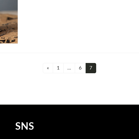
«
1
…
6
7
固
固
固
定
定
定
ペ
ペ
ペ
ー
ー
ー
ジ
ジ
ジ
SNS