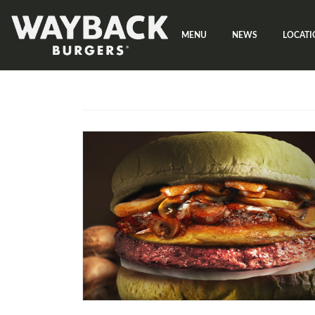
コ
ナ
ン
ビ
MENU
NEWS
LOCATI
テ
ゲ
ン
ー
ツ
シ
へ
ョ
ス
ン
キ
に
ッ
移
プ
動