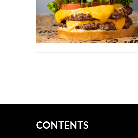
投
稿
ナ
ビ
ゲ
CONTENTS
ー